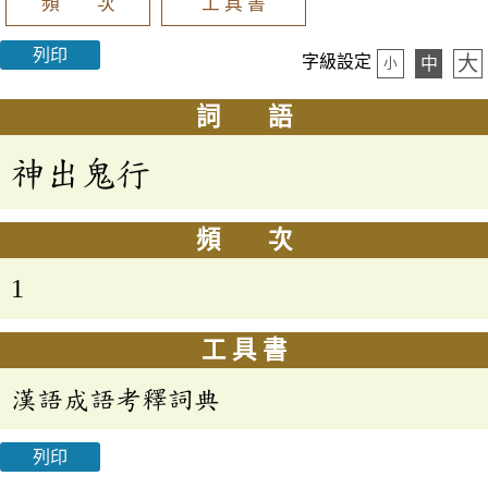
頻 次
工 具 書
列印
大
字級設定
中
小
詞 語
神出鬼行
頻 次
1
工 具 書
漢語成語考釋詞典
列印