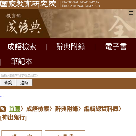
☰
成語檢索
|
辭典附錄
|
電子書
|
筆記本
:::
首頁
〉成語檢索〉辭典附錄〉編輯總資料庫〉
[神出鬼行]