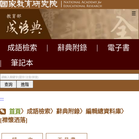
☰
成語檢索
|
辭典附錄
|
電子書
|
筆記本
:::
首頁
〉成語檢索〉辭典附錄〉編輯總資料庫〉
[襟懷洒落]