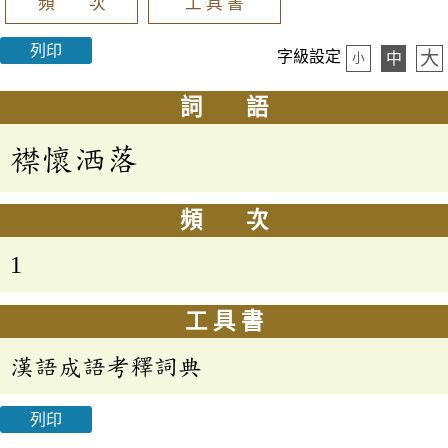
頻 次
工 具 書
列印
大
字級設定
中
小
詞 語
襟懷洒落
頻 次
1
工 具 書
漢語成語考釋詞典
列印