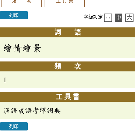
頻 次
工 具 書
列印
大
字級設定
中
小
詞 語
繪情繪景
頻 次
1
工 具 書
漢語成語考釋詞典
列印