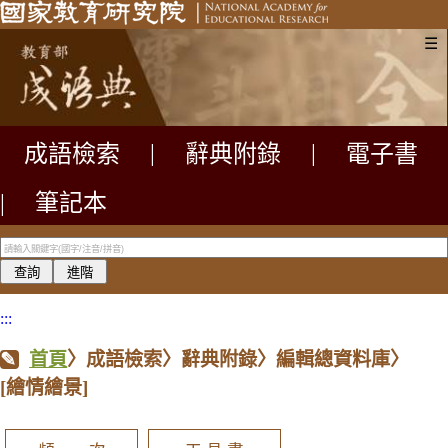
☰
成語檢索
|
辭典附錄
|
電子書
|
筆記本
:::
首頁
〉成語檢索〉辭典附錄〉編輯總資料庫〉
[繪情繪景]