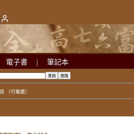
版
電子書
|
筆記本
語
（可複選）