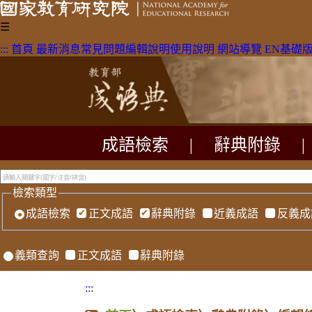
☰
:::
首頁
最新消息
常見問題
編輯說明
使用說明
網站導覽
EN
基礎
成語檢索
|
辭典附錄
|
檢索類型
成語檢索
正文成語
辭典附錄
近義成語
反義成
義類查詢
正文成語
辭典附錄
:::