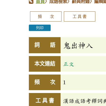
首頁
〉成語檢索〉辭典附錄〉編輯
頻 次
工 具 書
列印
鬼出神入
詞 語
本文連結
正文
頻 次
1
工 具 書
漢語成語考釋詞