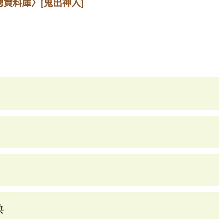
總資料庫〉
[鬼出神入]
典