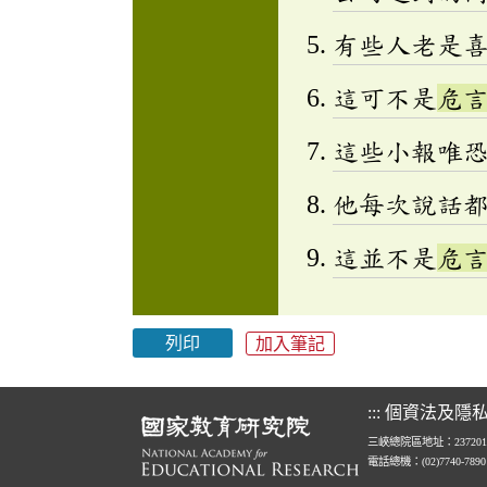
有些人老是
這可不是
危
這些小報唯
他每次說話
這並不是
危
列印
加入筆記
:::
個資法及隱
三峽總院區地址：23720
電話總機：(02)7740-789