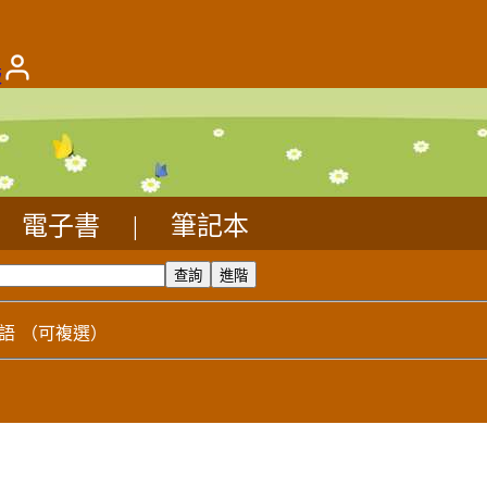
版
電子書
|
筆記本
語
（可複選）