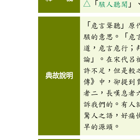
△
「
駭人聽聞
」
「危言聳聽」原
駭的意思。「危
道，危言危行；
論」。在宋代呂
許不足，但是較
典故說明
傳》中，卻提到
者二，長嘆息者
訴我們的。有人
驚人之語，好痛
早的源頭。