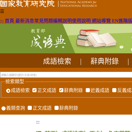
☰
:::
首頁
最新消息
常見問題
編輯說明
使用說明
網站導覽
EN
進階
成語檢索
|
辭典附錄
|
檢索類型
成語檢索
正文成語
辭典附錄
近義成語
反義成
義類查詢
正文成語
辭典附錄
:::