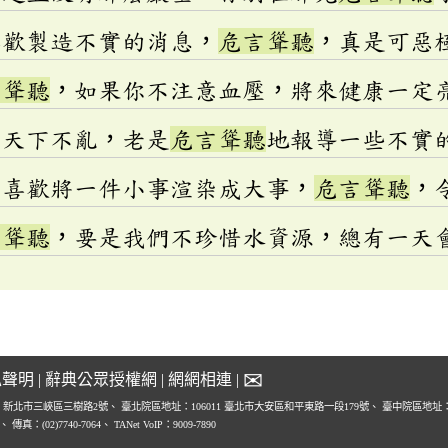
喜歡製造不實的消息，
危言聳聽
，真是可惡
言聳聽
，如果你不注意血壓，將來健康一定
恐天下不亂，老是
危言聳聽
地報導一些不實
都喜歡將一件小事渲染成大事，
危言聳聽
，
言聳聽
，要是我們不珍惜水資源，總有一天
✉
私聲明
|
辭典公眾授權網
|
網網相連
|
1 新北市三峽區三樹路2號、
臺北院區地址：106011 臺北市大安區和平東路一段179號、
臺中院區地址：4
0、
傳真：(02)7740-7064、
TANet VoIP：9009-7890