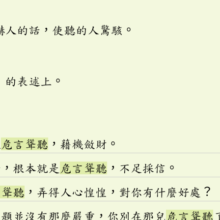
嚇人的話，使聽的人驚駭。
」的表述上。
歡
危言聳聽
，藉機斂財。
話，根本就是
危言聳聽
，不足採信。
言聳聽
，弄得人心惶惶，對你有什麼好處？
問題並沒有那麼嚴重，你別在那兒
危言聳聽