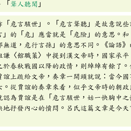
、「
聳人聽聞
」
作「危言駭世」。「危言聳聽」是故意說些
言」的「危」應當就是「危險」的意思。和
邦無道，危行言孫」的意思不同。《論語》
祖謙〈館職策〉中提到漢文帝時，國家承平
之於春秋戰國以降的政情，則綽綽有餘了。
賈誼上疏給文帝，奏章一開頭就說：當今國
六。從賈誼的奏章來看，似乎文帝時的朝政
就認為賈誼是在「危言駭世，姑一快胸中之
快地抒發內心的憤悶。呂氏這篇文章是今天