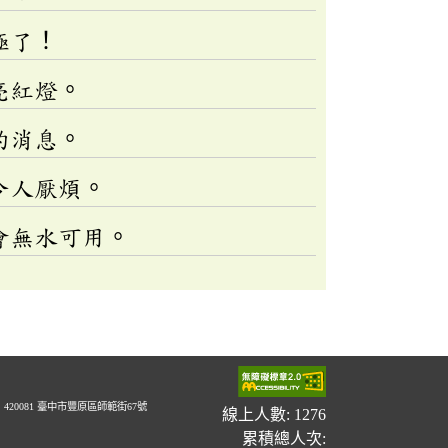
極了！
亮紅燈。
的消息。
令人厭煩。
會無水可用。
20081 臺中市豐原區師範街67號
線上人數: 1276
累積總人次: