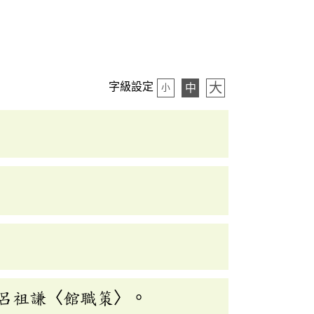
大
字級設定
中
小
呂祖謙〈館職策〉。