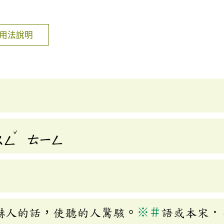
]
用法說明
ˇ
ㄨㄥ
ㄊㄧㄥ
嚇人的話，使聽的人驚駭。
※
＃
語或本宋．