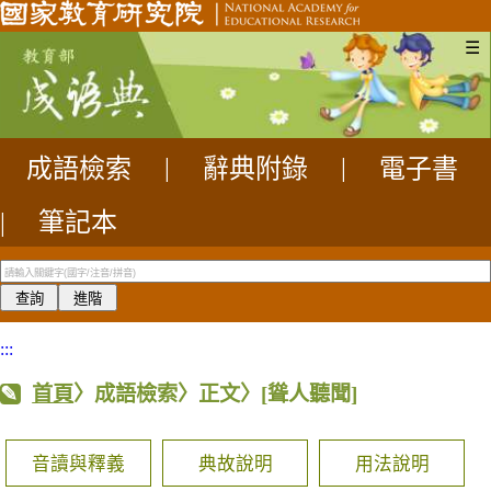
☰
成語檢索
|
辭典附錄
|
電子書
|
筆記本
:::
首頁
〉成語檢索〉正文〉
[聳人聽聞]
音讀與釋義
典故說明
用法說明