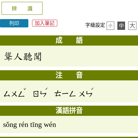
辨 識
列印
加入筆記
大
字級設定
中
小
成 語
聳人聽聞
注 音
ˇ
ˊ
ˊ
ㄙㄨㄥ
ㄖㄣ
ㄊㄧㄥ
ㄨㄣ
漢語拼音
sǒng rén tīng wén