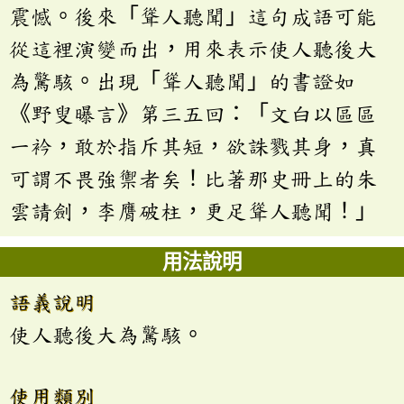
震憾。後來「聳人聽聞」這句成語可能
從這裡演變而出，用來表示使人聽後大
為驚駭。出現「聳人聽聞」的書證如
《野叟曝言》第三五回：「文白以區區
一衿，敢於指斥其短，欲誅戮其身，真
可謂不畏強禦者矣！比著那史冊上的朱
雲請劍，李膺破柱，更足聳人聽聞！」
用法說明
語義說明
使人聽後大為驚駭。
使用類別