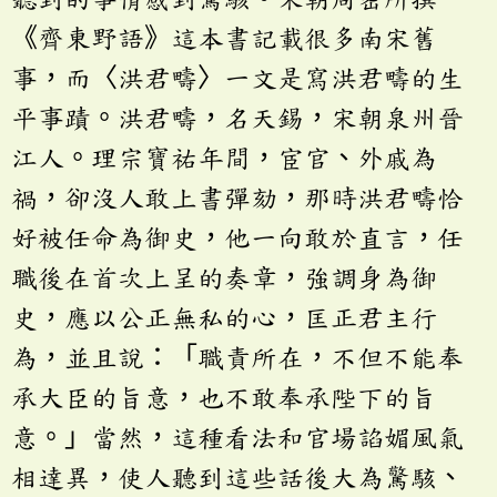
《齊東野語》這本書記載很多南宋舊
事，而〈洪君疇〉一文是寫洪君疇的生
平事蹟。洪君疇，名天錫，宋朝泉州晉
江人。理宗寶祐年間，宦官、外戚為
禍，卻沒人敢上書彈劾，那時洪君疇恰
好被任命為御史，他一向敢於直言，任
職後在首次上呈的奏章，強調身為御
史，應以公正無私的心，匡正君主行
為，並且說：「職責所在，不但不能奉
承大臣的旨意，也不敢奉承陛下的旨
意。」當然，這種看法和官場諂媚風氣
相達異，使人聽到這些話後大為驚駭、