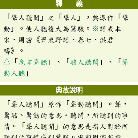
釋 義
「聳人聽聞」之「聳人」，典源作「聳
動」。使人聽後大為驚駭。
※
語或本
宋．周密《齊東野語．卷七．洪君
疇》。
△
「
危言聳聽
」、「
駭人聽聞
」、「
聳
動人聽
」
典故說明
「聳人聽聞」原作「聳動聽聞」。聳，
驚駭、驚動的意思。聽聞，所聽到的事
情。「聳人聽聞」的意思是指人對於所
聽到的事情感到驚駭。宋朝周密所撰