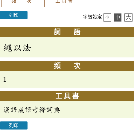
頻 次
工 具 書
列印
大
字級設定
中
小
詞 語
繩以法
頻 次
1
工 具 書
漢語成語考釋詞典
列印