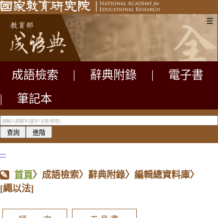
☰
成語檢索
|
辭典附錄
|
電子書
|
筆記本
:::
首頁
〉成語檢索〉辭典附錄〉編輯總資料庫〉
[繩以法]