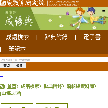
☰
成語檢索
|
辭典附錄
|
電子書
|
筆記本
:::
首頁
〉成語檢索〉辭典附錄〉編輯總資料庫〉
[山海之盟]