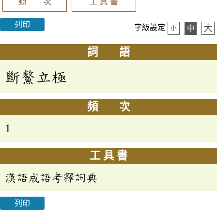
頻 次
工 具 書
列印
大
字級設定
中
小
詞 語
斷鰲立極
頻 次
1
工 具 書
漢語成語考釋詞典
列印