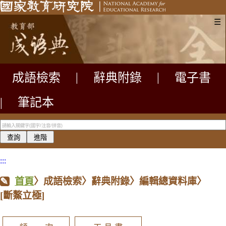
☰
成語檢索
|
辭典附錄
|
電子書
|
筆記本
:::
首頁
〉成語檢索〉辭典附錄〉編輯總資料庫〉
[斷鰲立極]