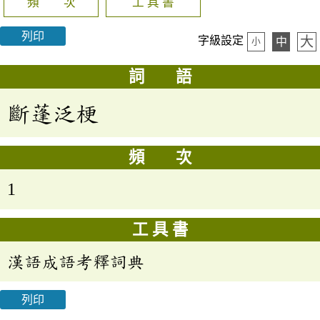
頻 次
工 具 書
列印
大
字級設定
中
小
詞 語
斷蓬泛梗
頻 次
1
工 具 書
漢語成語考釋詞典
列印