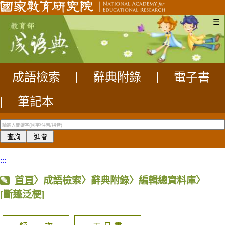
☰
成語檢索
|
辭典附錄
|
電子書
|
筆記本
:::
首頁
〉成語檢索〉辭典附錄〉編輯總資料庫〉
[斷蓬泛梗]