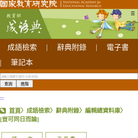
☰
成語檢索
|
辭典附錄
|
電子書
|
筆記本
:::
首頁
〉成語檢索〉辭典附錄〉編輯總資料庫〉
[豈可同日而論]