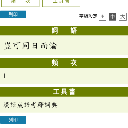
頻 次
工 具 書
列印
大
字級設定
中
小
詞 語
豈可同日而論
頻 次
1
工 具 書
漢語成語考釋詞典
列印