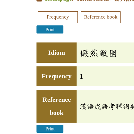
Frequency
Reference book
Print
儼然敵國
Idiom
Frequency
1
Reference
漢語成語考釋詞
book
Print