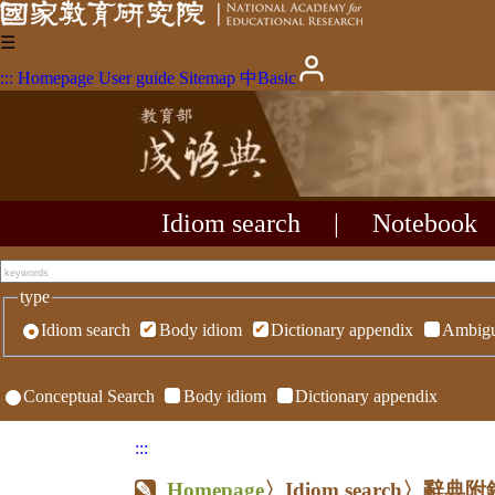
☰
:::
Homepage
User guide
Sitemap
中
Basic
Idiom search
|
Notebook
type
Idiom search
Body idiom
Dictionary appendix
Ambigu
Conceptual Search
Body idiom
Dictionary appendix
:::
Homepage
〉Idiom search〉