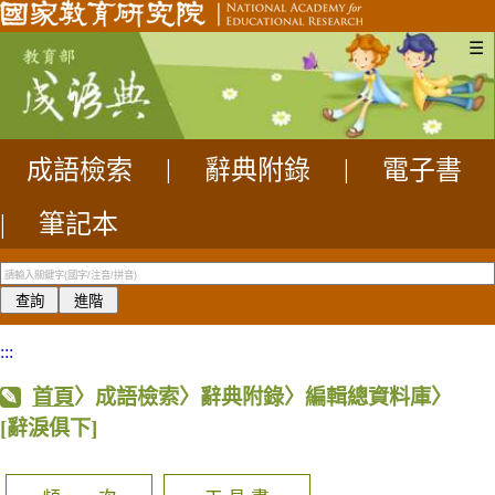
☰
成語檢索
|
辭典附錄
|
電子書
|
筆記本
:::
首頁
〉成語檢索〉辭典附錄〉編輯總資料庫〉
[辭淚俱下]