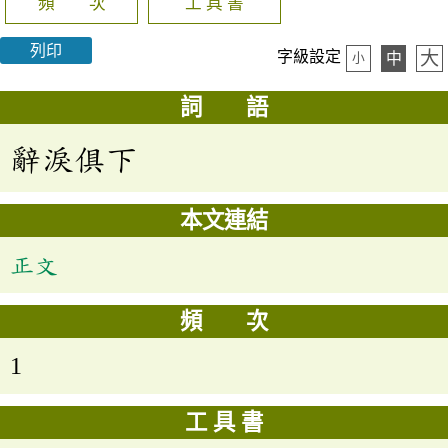
頻 次
工 具 書
列印
大
字級設定
中
小
詞 語
辭淚俱下
本文連結
正文
頻 次
1
工 具 書