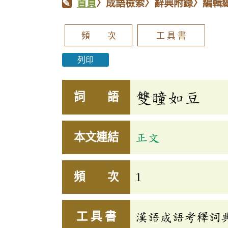
首頁
〉成語檢索〉辭典附錄〉編輯
頻 次
工 具 書
列印
雙瞳如豆
詞 語
本文連結
正文
頻 次
1
工 具 書
漢語成語考釋詞