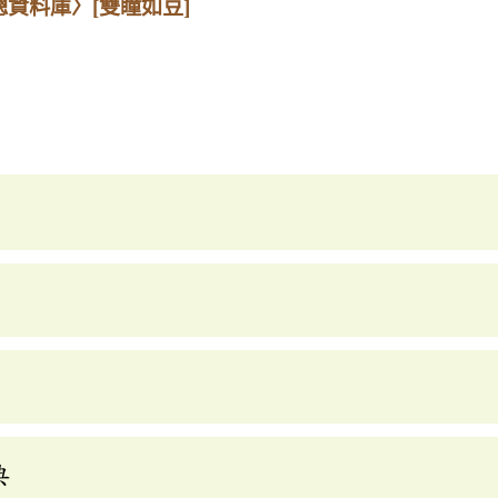
總資料庫〉
[雙瞳如豆]
典