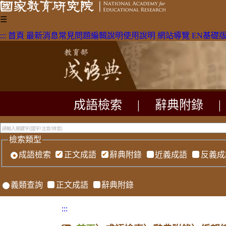
☰
:::
首頁
最新消息
常見問題
編輯說明
使用說明
網站導覽
EN
基礎
成語檢索
|
辭典附錄
|
檢索類型
成語檢索
正文成語
辭典附錄
近義成語
反義成
義類查詢
正文成語
辭典附錄
:::