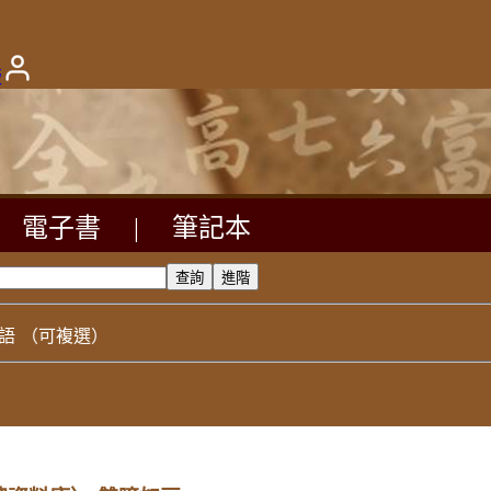
版
電子書
|
筆記本
語
（可複選）