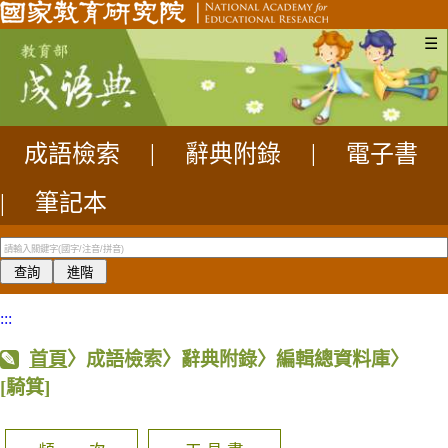
☰
成語檢索
|
辭典附錄
|
電子書
|
筆記本
:::
首頁
〉成語檢索〉辭典附錄〉編輯總資料庫〉
[騎箕]