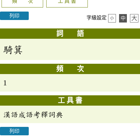
頻 次
工 具 書
列印
大
字級設定
中
小
詞 語
騎箕
頻 次
1
工 具 書
漢語成語考釋詞典
列印