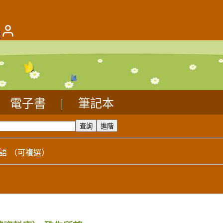
版
電子書
|
筆記本
語
（可複選）