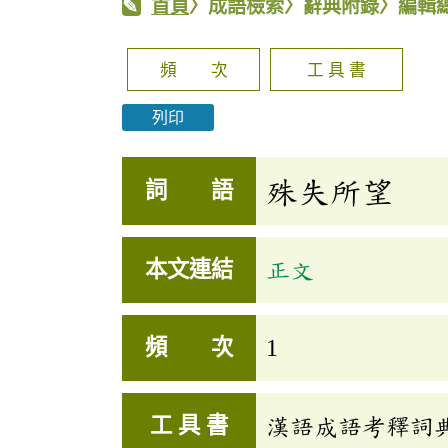
首頁
〉成語檢索〉辭典附錄〉編輯
頻 次
工 具 書
列印
殊失所望
詞 語
本文連結
正文
頻 次
1
工 具 書
漢語成語考釋詞