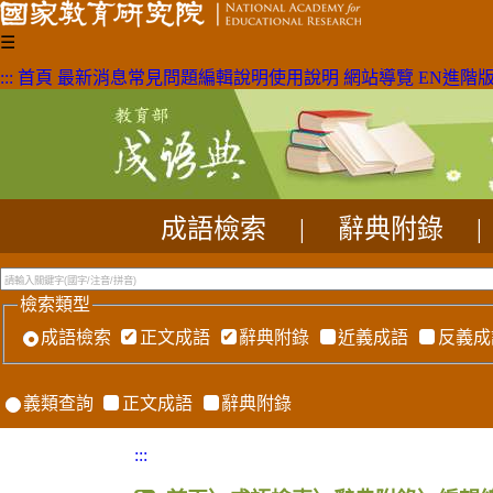
☰
:::
首頁
最新消息
常見問題
編輯說明
使用說明
網站導覽
EN
進階
成語檢索
|
辭典附錄
|
檢索類型
成語檢索
正文成語
辭典附錄
近義成語
反義成
義類查詢
正文成語
辭典附錄
:::