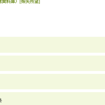
總資料庫〉
[殊失所望]
典