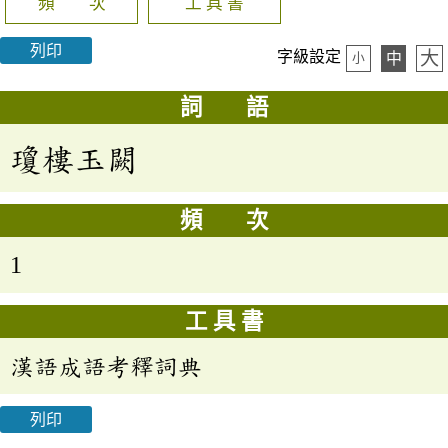
頻 次
工 具 書
列印
大
字級設定
中
小
詞 語
瓊樓玉闕
頻 次
1
工 具 書
漢語成語考釋詞典
列印