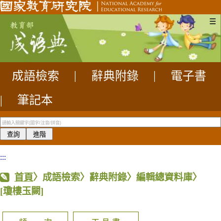
☰
成語檢索
|
辭典附錄
|
電子書
|
筆記本
:::
首頁
〉成語檢索〉辭典附錄〉編輯總資料庫〉
[瓊樓玉闕]