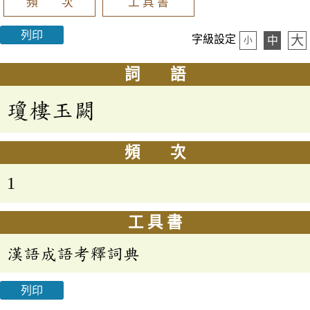
頻 次
工 具 書
列印
大
字級設定
中
小
詞 語
瓊樓玉闕
頻 次
1
工 具 書
漢語成語考釋詞典
列印