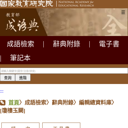
☰
成語檢索
|
辭典附錄
|
電子書
|
筆記本
:::
首頁
〉成語檢索〉辭典附錄〉編輯總資料庫〉
[瓊樓玉闕]