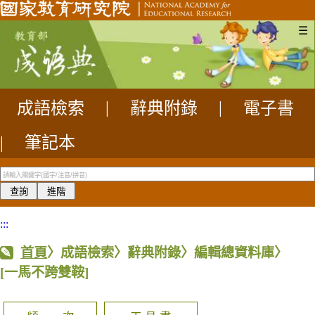
☰
成語檢索
|
辭典附錄
|
電子書
|
筆記本
:::
首頁
〉成語檢索〉辭典附錄〉編輯總資料庫〉
[一馬不跨雙鞍]