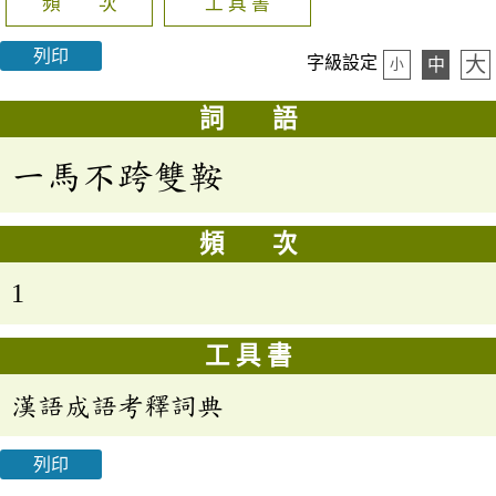
頻 次
工 具 書
列印
大
字級設定
中
小
詞 語
一馬不跨雙鞍
頻 次
1
工 具 書
漢語成語考釋詞典
列印