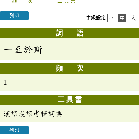
頻 次
工 具 書
列印
大
字級設定
中
小
詞 語
一至於斯
頻 次
1
工 具 書
漢語成語考釋詞典
列印