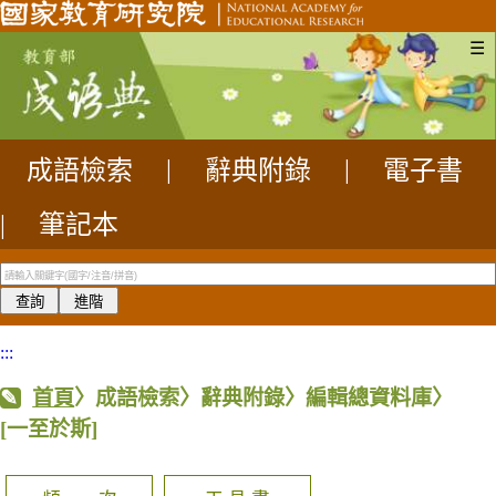
☰
成語檢索
|
辭典附錄
|
電子書
|
筆記本
:::
首頁
〉成語檢索〉辭典附錄〉編輯總資料庫〉
[一至於斯]