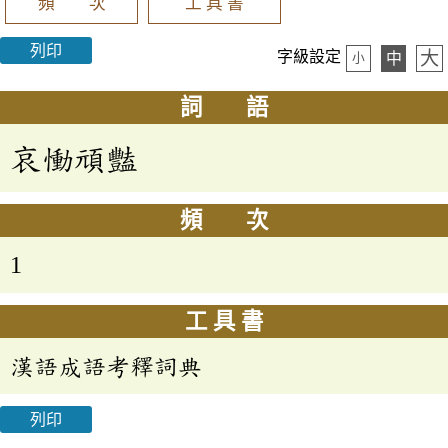
頻 次
工 具 書
列印
大
字級設定
中
小
詞 語
哀慟頑豔
頻 次
1
工 具 書
漢語成語考釋詞典
列印