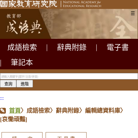
☰
成語檢索
|
辭典附錄
|
電子書
|
筆記本
:::
首頁
〉成語檢索〉辭典附錄〉編輯總資料庫〉
[哀慟頑豔]