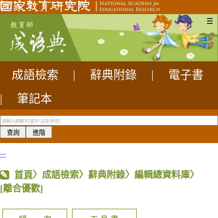
☰
成語檢索
|
辭典附錄
|
電子書
|
筆記本
:::
首頁
〉成語檢索〉辭典附錄〉編輯總資料庫〉
[離合優歡]