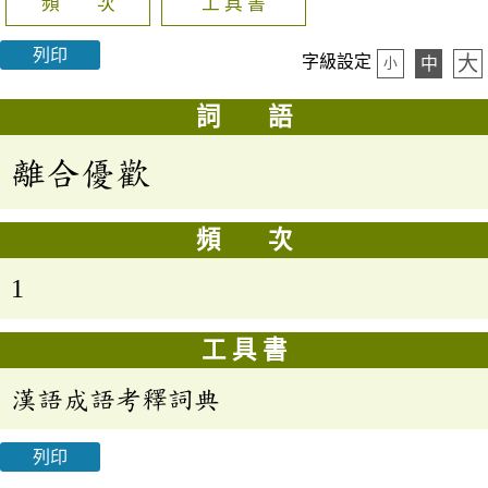
頻 次
工 具 書
列印
大
字級設定
中
小
詞 語
離合優歡
頻 次
1
工 具 書
漢語成語考釋詞典
列印