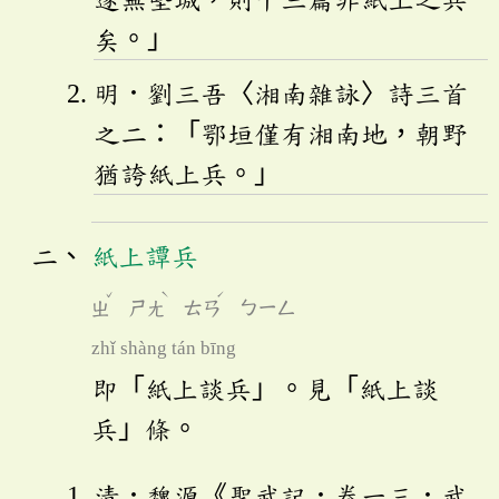
矣。」
明．劉三吾〈湘南雜詠〉詩三首
之二：「鄂垣僅有湘南地，朝野
猶誇紙上兵。」
紙上譚兵
ˇ
ˋ
ˊ
ㄓ
ㄕㄤ
ㄊㄢ
ㄅㄧㄥ
zhǐ shàng tán bīng
即「紙上談兵」。見「紙上談
兵」條。
清．魏源《聖武記．卷一三．武