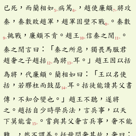
已死，而藺相如
病篤
，趙使廉頗
將攻
5>
6>
7>
秦，秦數敗趙軍，趙軍固壁不戰
。秦數
8>
挑戰，廉頗不肯。趙王
信秦之閒
。
9>
10>
11>
秦之閒言曰：「秦之所惡，獨畏馬服君
趙奢之子趙括
為將
耳。」趙王因以括
12>
13>
為將，代廉頗。藺相如曰：「王以名使
括，若膠柱而鼓瑟
耳。括徒能讀其父書
14>
傳，不知合變也。」趙王不聽，遂將
之。趙括自少時學兵法，言兵事，以天
下莫能當
。嘗與其父奢言兵事，奢不能
15>
難
，然不謂善。括母問奢其故，奢曰：