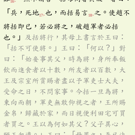
16>
「兵，死地
也，而括易言
之。使趙不
17>
18>
將括即已，若必將之，破趙軍者必括
也。」
及括將行，其母上書言於王曰：
「括不可使將。」王曰：「何以？」對
曰：「始妾事其父，時為將，身所奉飯
飲而進食者以十數，所友者以百數，大
王及宗室所賞賜者盡以予軍吏士大夫，
受命之日，不問家事。今括一旦為將，
東向而朝，軍吏無敢仰視之者，王所賜
金帛，歸藏於家，而日視便利田宅可買
者買之。王以為何如其父？父子異心，
願王勿遣。」王曰：「母置之，吾已決