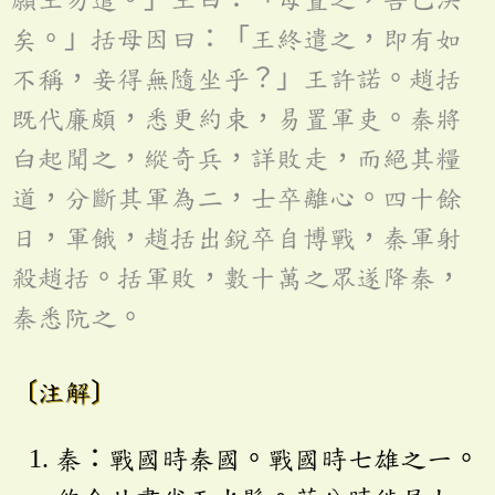
矣。」括母因曰：「王終遣之，即有如
不稱，妾得無隨坐乎？」王許諾。趙括
既代廉頗，悉更約束，易置軍吏。秦將
白起聞之，縱奇兵，詳敗走，而絕其糧
道，分斷其軍為二，士卒離心。四十餘
日，軍餓，趙括出銳卒自博戰，秦軍射
殺趙括。括軍敗，數十萬之眾遂降秦，
秦悉阬之。
〔注解〕
秦：戰國時秦國。戰國時七雄之一。