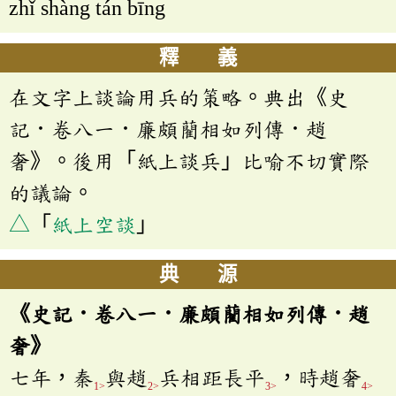
zhǐ shàng tán bīng
釋 義
在文字上談論用兵的策略。典出《史
記．卷八一．廉頗藺相如列傳．趙
奢》。後用「紙上談兵」比喻不切實際
的議論。
△
「
紙上空談
」
典 源
《史記．卷八一．廉頗藺相如列傳．趙
奢》
七年，秦
與趙
兵相距長平
，時趙奢
1>
2>
3>
4>