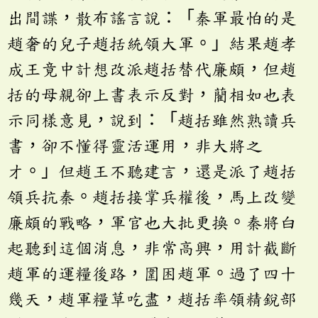
出間諜，散布謠言說：「秦軍最怕的是
趙奢的兒子趙括統領大軍。」結果趙孝
成王竟中計想改派趙括替代廉頗，但趙
括的母親卻上書表示反對，藺相如也表
示同樣意見，說到：「趙括雖然熟讀兵
書，卻不懂得靈活運用，非大將之
才。」但趙王不聽建言，還是派了趙括
領兵抗秦。趙括接掌兵權後，馬上改變
廉頗的戰略，軍官也大批更換。秦將白
起聽到這個消息，非常高興，用計截斷
趙軍的運糧後路，圍困趙軍。過了四十
幾天，趙軍糧草吃盡，趙括率領精銳部