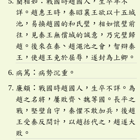
藺相如：戰國時趙國人，生卒年不
詳。趙惠王時，秦昭襄王欲以十五城
池，易換趙國的和氏璧，相如懷璧前
往，見秦王無償城的誠意，乃完璧歸
趙。後來在秦、趙澠池之會，智辯秦
王，使趙王免於屈辱，遂封為上卿。
病篤：病勢沉重。
廉頗：戰國時趙國人，生卒不詳。為
趙之名將，屢敗齊、魏等國。長平之
戰，堅壁自守，秦懼不敢加兵，後趙
王受秦反間計，以趙括代之，趙遂大
敗。