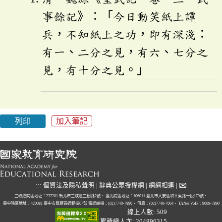
事餘記》：「今日動笑紙上譚
兵，不知紙上之功，即有深淺：
有一、二分之見，有六、七分之
見，有十分之見。」
列印
加入筆記
✉
:::
個資法及隱私聲明
|
辭典公眾授權網
|
網網相連
|
三峽總院區地址：237201 新北市三峽區三樹路2號、
臺北院區地址：106011 臺北市大安區和平東路一段179號、
臺中院區地址：420081 臺中市豐原區師範街67號
電話總機：(02)7740-7890、
傳真：(02)7740-7064、
TANet VoIP：9009-7890
線上人數: 509
累積總人次: 204896315