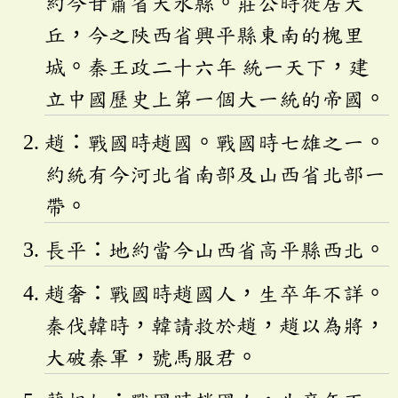
約今甘肅省天水縣。莊公時徙居大
丘，今之陝西省興平縣東南的槐里
城。秦王政二十六年 統一天下，建
立中國歷史上第一個大一統的帝國。
趙：戰國時趙國。戰國時七雄之一。
約統有今河北省南部及山西省北部一
帶。
長平：地約當今山西省高平縣西北。
趙奢：戰國時趙國人，生卒年不詳。
秦伐韓時，韓請救於趙，趙以為將，
大破秦軍，號馬服君。