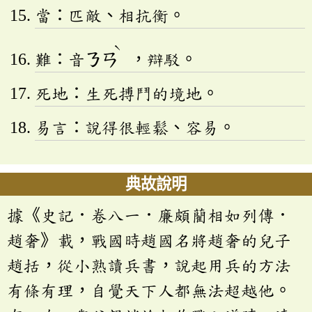
當：匹敵、相抗衡。
ˋ
難：音
ㄋㄢ
，辯駁。
死地：生死搏鬥的境地。
易言：說得很輕鬆、容易。
典故說明
據《史記．卷八一．廉頗藺相如列傳．
趙奢》載，戰國時趙國名將趙奢的兒子
趙括，從小熟讀兵書，說起用兵的方法
有條有理，自覺天下人都無法超越他。