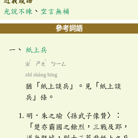
光說不練
、
空言無補
參考詞語
紙上兵
ˇ
ˋ
ㄓ
ㄕㄤ
ㄅㄧㄥ
zhǐ shàng bīng
猶「紙上談兵」。見「紙上談
兵」條。
明．朱之瑜〈孫武子像贊〉：
「楚亦霸國之餘烈，三戰及郢，
遂無堅城，則十三篇非紙上之兵