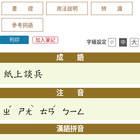
書 證
用法說明
辨 識
參考詞語
列印
加入筆記
大
字級設定
中
小
成 語
紙上談兵
注 音
ˇ
ˋ
ˊ
ㄓ
ㄕㄤ
ㄊㄢ
ㄅㄧㄥ
漢語拼音