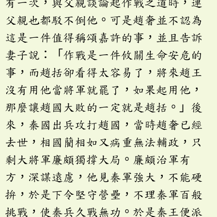
有一次，與父親談論起作戰之道時，連
父親也都駁不倒他。可是趙奢並不認為
這是一件值得稱頌嘉許的事，並且告訴
妻子說：「作戰是一件攸關生命安危的
事，而趙括卻看得太容易了，將來趙王
沒有用他當將軍就罷了，如果起用他，
那麼讓趙國大敗的一定就是趙括。」後
來，秦國出兵攻打趙國，當時趙奢已經
去世，相國藺相如又病重無法輔政，只
剩大將軍廉頗獨撐大局。廉頗治軍有
方，深謀遠慮，他見秦軍強大，不能硬
拚，於是下令堅守營壘，不理秦軍百般
挑戰，使秦兵久戰無功。於是秦王便派