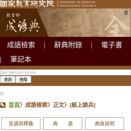
☰
成語檢索
|
辭典附錄
|
電子書
|
筆記本
:::
首頁
〉成語檢索〉正文〉
[紙上談兵]
音讀與釋義
典 源
典故說明