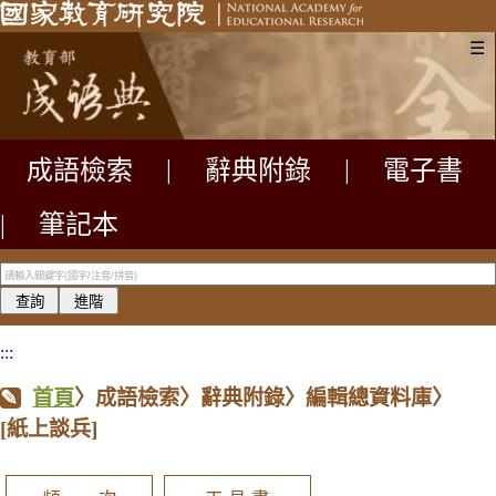
☰
成語檢索
|
辭典附錄
|
電子書
|
筆記本
:::
首頁
〉成語檢索〉辭典附錄〉編輯總資料庫〉
[紙上談兵]