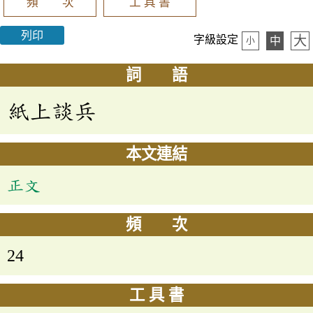
頻 次
工 具 書
列印
大
字級設定
中
小
詞 語
紙上談兵
本文連結
正文
頻 次
24
工 具 書