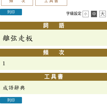
頻 次
工 具 書
列印
大
字級設定
中
小
詞 語
離弦走板
頻 次
1
工 具 書
成語辭典
列印