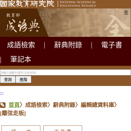
☰
成語檢索
|
辭典附錄
|
電子書
|
筆記本
:::
首頁
〉成語檢索〉辭典附錄〉編輯總資料庫〉
[離弦走板]