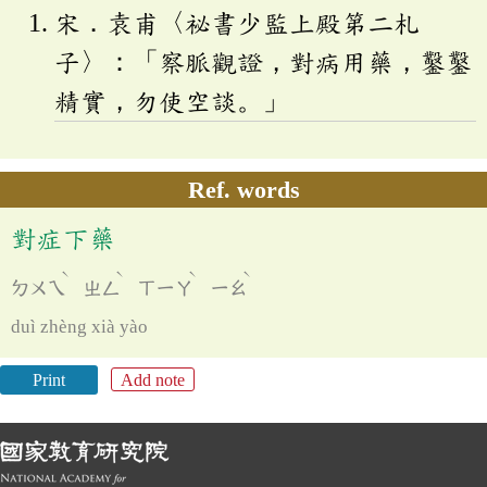
宋．袁甫〈祕書少監上殿第二札
子〉：「察脈觀證，對病用藥，鑿鑿
精實，勿使空談。」
Ref. words
對症下藥
ˋ
ˋ
ˋ
ˋ
ㄉㄨㄟ
ㄓㄥ
ㄒㄧㄚ
ㄧㄠ
duì zhèng xià yào
Print
Add note