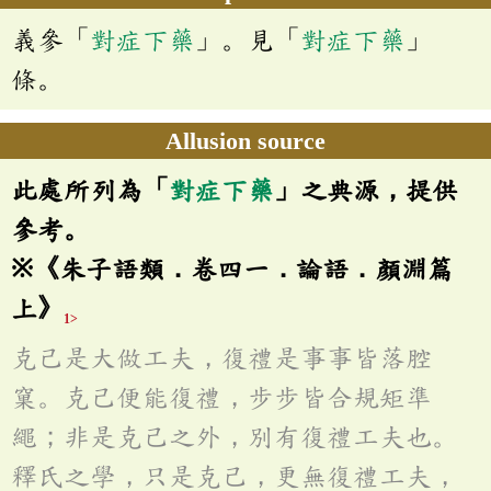
義參「
對症下藥
」。見「
對症下藥
」
條。
Allusion source
此處所列為「
對症下藥
」之典源，提供
參考。
※《朱子語類．卷四一．論語．顏淵篇
上》
1>
克己是大做工夫，復禮是事事皆落腔
窠。克己便能復禮，步步皆合規矩準
繩；非是克己之外，別有復禮工夫也。
釋氏之學，只是克己，更無復禮工夫，