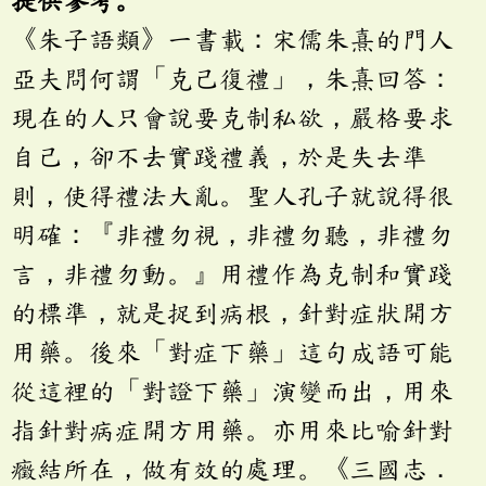
《朱子語類》一書載：宋儒朱熹的門人
亞夫問何謂「克己復禮」，朱熹回答：
現在的人只會說要克制私欲，嚴格要求
自己，卻不去實踐禮義，於是失去準
則，使得禮法大亂。聖人孔子就說得很
明確：『非禮勿視，非禮勿聽，非禮勿
言，非禮勿動。』用禮作為克制和實踐
的標準，就是捉到病根，針對症狀開方
用藥。後來「對症下藥」這句成語可能
從這裡的「對證下藥」演變而出，用來
指針對病症開方用藥。亦用來比喻針對
癥結所在，做有效的處理。《三國志．