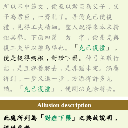
所以不中節文，便至以君臣為父子，父
子為君臣，一齊亂了。吾儒克己便復
禮，見得工夫精細。聖人說得來本末精
粗具舉。下面四箇「勿」字，便是克與
復工夫皆以禮為準也。
「
克己復禮
」，
便是捉得病根，對證下藥。
仲弓主敬行
恕，是且涵養將去，是非猶未定。涵養
得到，一步又進一步，方添得許多見
識。「
克己復禮
」，便剛決克除將去。
Allusion description
此處所列為「
對症下藥
」之典故說明，
提供參考。