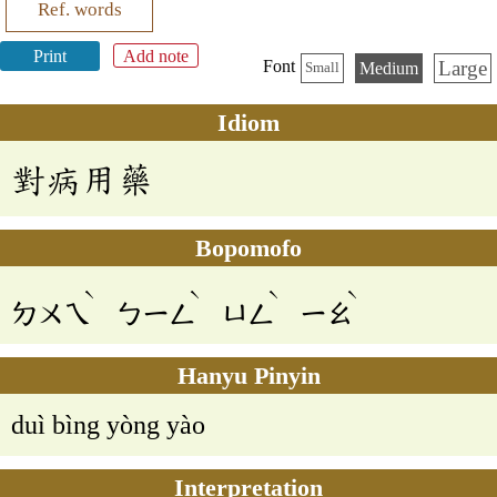
Ref. words
Print
Add note
Large
Font
Medium
Small
Idiom
對病用藥
Bopomofo
ˋ
ˋ
ˋ
ˋ
ㄉㄨㄟ
ㄅㄧㄥ
ㄩㄥ
ㄧㄠ
Hanyu Pinyin
duì bìng yòng yào
Interpretation