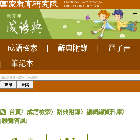
☰
成語檢索
|
辭典附錄
|
電子書
|
筆記本
:::
首頁
〉成語檢索〉辭典附錄〉編輯總資料庫〉
[鞭鸞笞鳳]