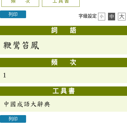
頻 次
工 具 書
列印
大
字級設定
中
小
詞 語
鞭鸞笞鳳
頻 次
1
工 具 書
中國成語大辭典
列印