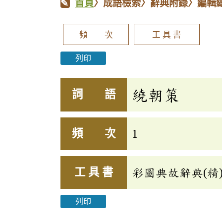
首頁
〉成語檢索〉辭典附錄〉編輯
頻 次
工 具 書
列印
繞朝策
詞 語
頻 次
1
工 具 書
彩圖典故辭典(精
列印