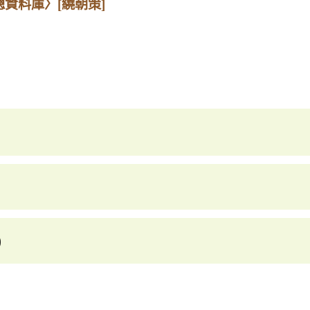
總資料庫〉
[繞朝策]
)