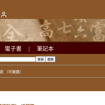
版
電子書
|
筆記本
語
（可複選）