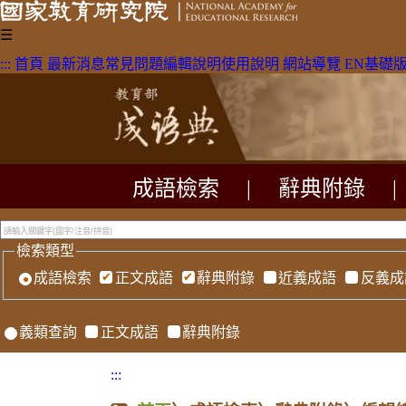
☰
:::
首頁
最新消息
常見問題
編輯說明
使用說明
網站導覽
EN
基礎
成語檢索
|
辭典附錄
|
檢索類型
成語檢索
正文成語
辭典附錄
近義成語
反義成
義類查詢
正文成語
辭典附錄
:::