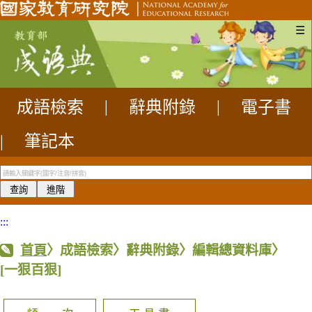
☰
成語檢索
|
辭典附錄
|
電子書
|
筆記本
:::
首頁
〉成語檢索〉辭典附錄〉編輯總資料庫〉
[一狠百狠]