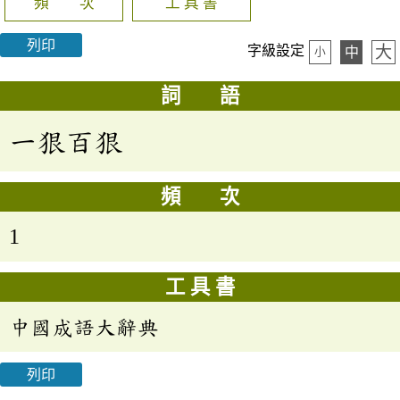
頻 次
工 具 書
列印
大
字級設定
中
小
詞 語
一狠百狠
頻 次
1
工 具 書
中國成語大辭典
列印