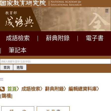
☰
成語檢索
|
辭典附錄
|
電子書
|
筆記本
:::
首頁
〉成語檢索〉辭典附錄〉編輯總資料庫〉
[鵲橋]