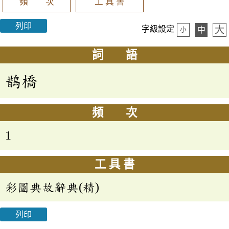
頻 次
工 具 書
列印
大
字級設定
中
小
詞 語
鵲橋
頻 次
1
工 具 書
彩圖典故辭典(精)
列印