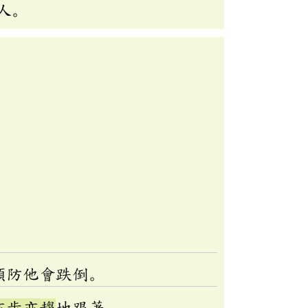
人。
。
預防他會跌倒。
亦步亦趨
地跟著。