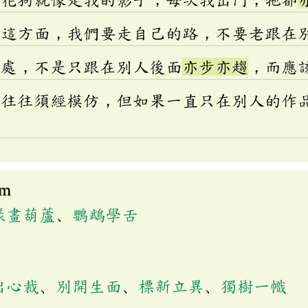
計這方面，我們要走自己的路，不要老跟在
長處，不是只跟在別人後面
亦步亦趨
，而應
雖往往須經模仿，但如果一直只在別人的作
om
樣畫葫蘆
、
鸚鵡學舌
出心裁
、
別開生面
、
標新立異
、
獨樹一幟