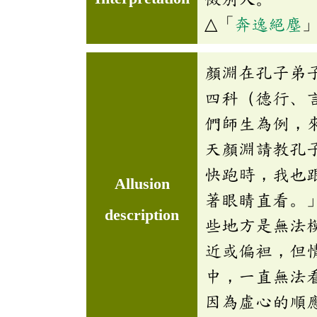
△「
奔逸絕塵
顏淵在孔子弟
四科（德行、
們師生為例，
天顏淵請教孔
快跑時，我也
Allusion
著眼睛直看。
description
些地方是無法
近或偏袒，但
中，一直無法
因為虛心的順