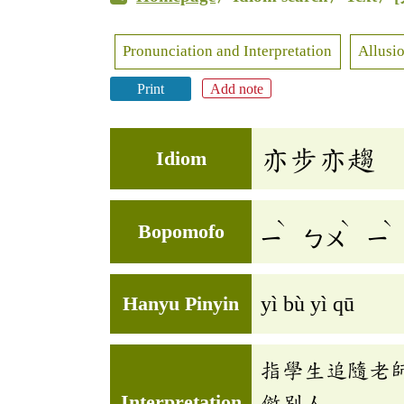
Pronunciation and Interpretation
Allusio
Print
Add note
亦步亦趨
Idiom
ˋ
ˋ
ˋ
Bopomofo
ㄧ
ㄅㄨ
ㄧ
Hanyu Pinyin
yì bù yì qū
指學生追隨老
Interpretation
傚別人。