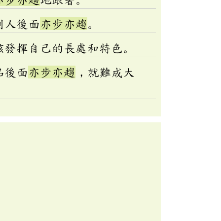
別人後面
亦步亦趨
。
該發揮自己的長處和特色。
品後面
亦步亦趨
，就難成大