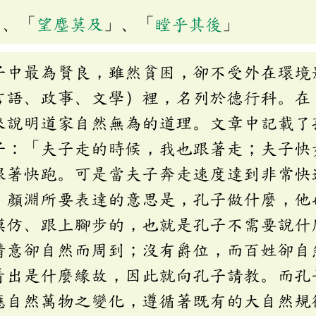
」、「
望塵莫及
」、「
瞠乎其後
」
子中最為賢良，雖然貧困，卻不受外在環境
言語、政事、文學）裡，名列於德行科。在
來說明道家自然無為的道理。文章中記載了
子：「夫子走的時候，我也跟著走；夫子快
跟著快跑。可是當夫子奔走速度達到非常快
」顏淵所要表達的意思是，孔子做什麼，他
模仿、跟上腳步的，也就是孔子不需要說什
情意卻自然而周到；沒有爵位，而百姓卻自
看出是什麼緣故，因此就向孔子請教。而孔
應自然萬物之變化，遵循著既有的大自然規