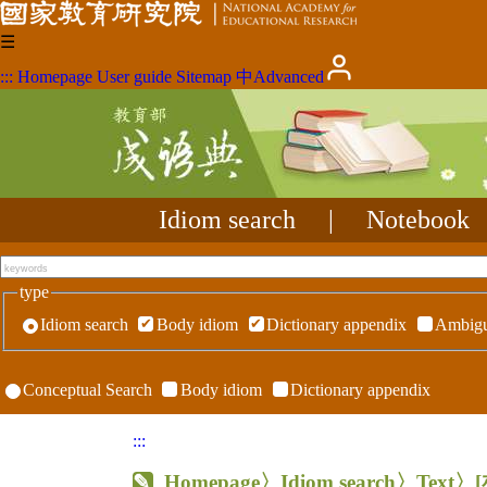
☰
:::
Homepage
User guide
Sitemap
中
Advanced
Idiom search
|
Notebook
type
Idiom search
Body idiom
Dictionary appendix
Ambigu
Conceptual Search
Body idiom
Dictionary appendix
:::
Homepage
〉Idiom search〉Text〉