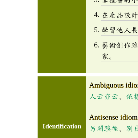
在產品設
學習他人
藝術創作
家。
Ambiguous idi
人云亦云
、
依
Antisense idiom
Identification
另闢蹊徑
、
別