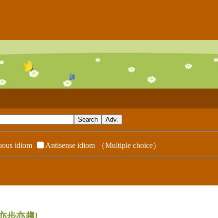
ous idiom
Antisense idiom
（Multiple choice）
[亦步亦趨]