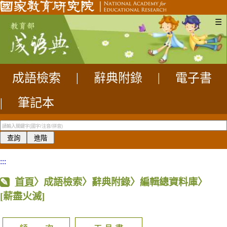
☰
成語檢索
|
辭典附錄
|
電子書
|
筆記本
:::
首頁
〉成語檢索〉辭典附錄〉編輯總資料庫〉
[薪盡火滅]