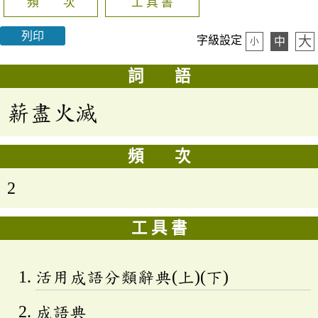
頻 次
工 具 書
列印
大
字級設定
中
小
詞 語
薪盡火滅
頻 次
2
工 具 書
活用成語分類辭典(上)(下)
成語典