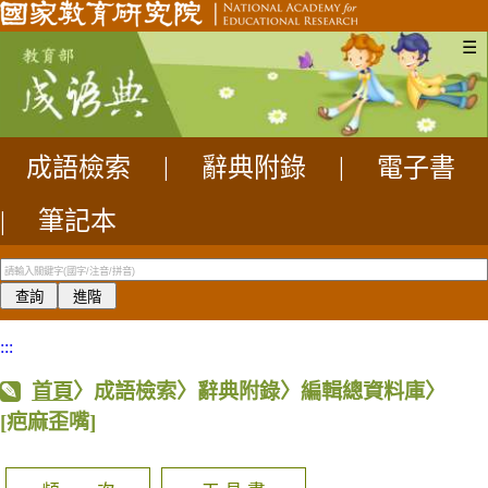
☰
成語檢索
|
辭典附錄
|
電子書
|
筆記本
:::
首頁
〉成語檢索〉辭典附錄〉編輯總資料庫〉
[疤麻歪嘴]