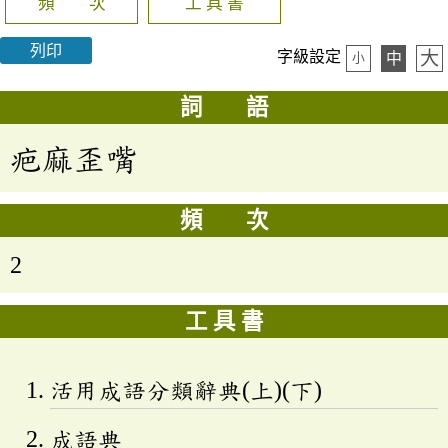
頻 次
工 具 書
列印
大
字級設定
中
小
詞 語
疤麻歪嘴
頻 次
2
工 具 書
活用成語分類辭典(上)(下)
成語典