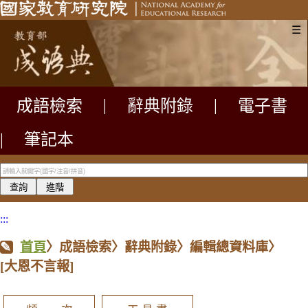
☰
成語檢索
|
辭典附錄
|
電子書
|
筆記本
:::
首頁
〉成語檢索〉辭典附錄〉編輯總資料庫〉
[大恩不言報]