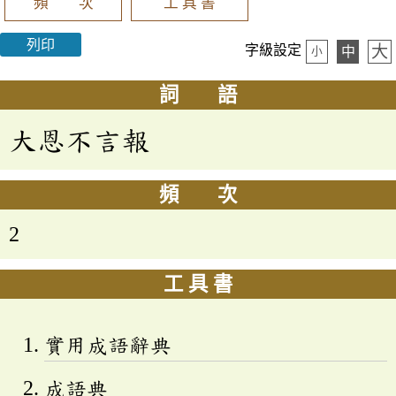
頻 次
工 具 書
列印
大
字級設定
中
小
詞 語
大恩不言報
頻 次
2
工 具 書
實用成語辭典
成語典