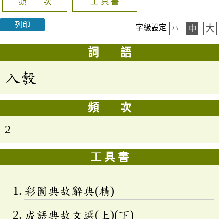
頻 次
工 具 書
列印
大
字級設定
中
小
詞 語
入彀
頻 次
2
工 具 書
彩圖典故辭典(精)
成語典故文選(上)(下)