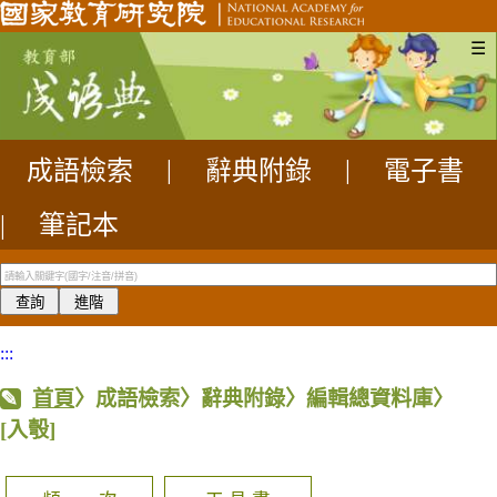
☰
成語檢索
|
辭典附錄
|
電子書
|
筆記本
:::
首頁
〉成語檢索〉辭典附錄〉編輯總資料庫〉
[入彀]