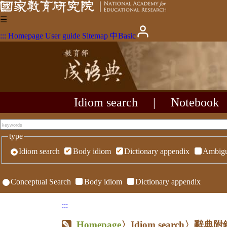
☰
:::
Homepage
User guide
Sitemap
中
Basic
Idiom search
|
Notebook
type
Idiom search
Body idiom
Dictionary appendix
Ambigu
Conceptual Search
Body idiom
Dictionary appendix
:::
Homepage
〉Idiom search〉