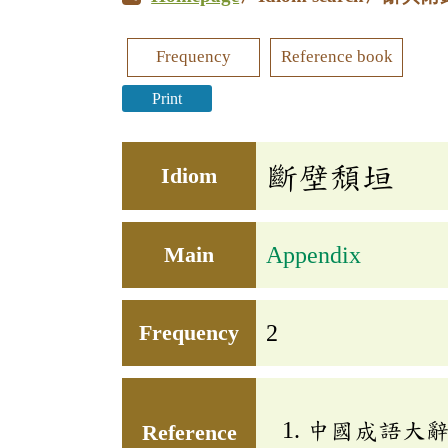
Frequency
Reference book
Print
斷壁頹垣
Idiom
Main
Appendix
Frequency
2
中國成語大
Reference