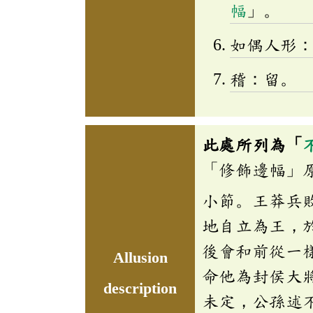
幅
」。
如偶人形
稽：留。
此處所列為「
「修飾邊幅」
小節。王莽兵
地自立為王，
後會和前從一
Allusion
命他為封侯大
description
未定，公孫述