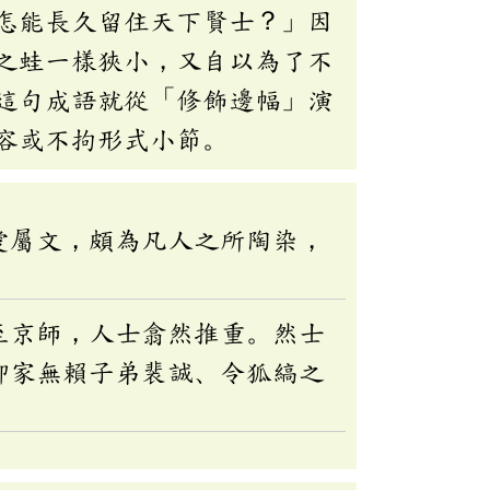
怎能長久留住天下賢士？」因
之蛙一樣狹小，又自以為了不
這句成語就從「修飾邊幅」演
容或不拘形式小節。
愛屬文，頗為凡人之所陶染，
至京師，人士翕然推重。然士
卿家無賴子弟裴誠、令狐縞之