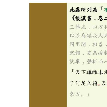
此處所列為「
《後漢書．卷
王莽末，四方
以涉為鎮戎大
同里閈，相善
就館，更為援
就車，磬折而
「天下雄雌未
子何足久稽
天
7>
東方。」