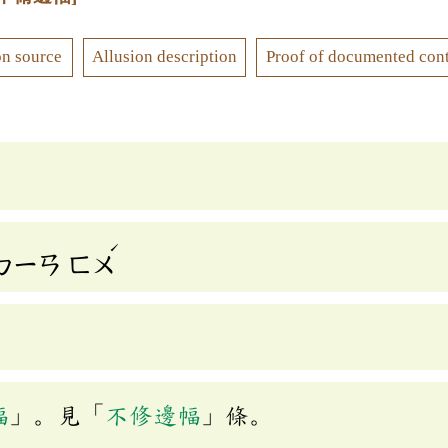
on source
Allusion description
Proof of documented con
ˊ
ㄅㄧㄢ
ㄈㄨ
幅
」。見「
不修邊幅
」條。