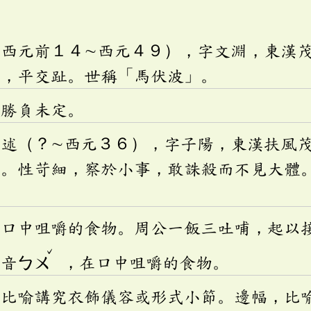
（西元前１４∼西元４９），字文淵，東漢
軍，平交趾。世稱「馬伏波」。
：勝負未定。
孫述（？∼西元３６），字子陽，東漢扶風
都。性苛細，察於小事，敢誅殺而不見大體
出口中咀嚼的食物。周公一飯三吐哺，起以
ˇ
，音
ㄅㄨ
，在口中咀嚼的食物。
：比喻講究衣飾儀容或形式小節。邊幅，比