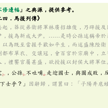
不修邊幅
」之典源，提供參考。
二四．馬援列傳》
兵起，莽從弟衛將軍林廣招雄俊，乃辟援及
尹，援為新成大尹。……是時公孫述稱帝於
，以為既至當握手歡如平生，而述盛陳陛衛
制都布單衣、交讓冠，會百官於宗廟中，立
入，禮饗官屬甚盛，欲授援以封侯大將軍位
定
，公孫
不吐哺
走迎國士，與圖成敗，
2>
3>
4>
下士乎？」
因辭歸，謂囂曰：「子陽井底