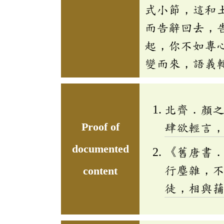
式小節，這和
而告辭回去，
起，你不如專
變而來，語義
北齊．顏
Proof of
肆欲輕言
documented
《舊唐書
行塵雜，
content
徒，相與