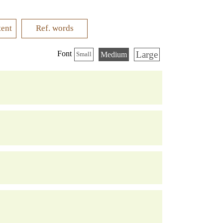
tent
Ref. words
Large
Font
Medium
Small