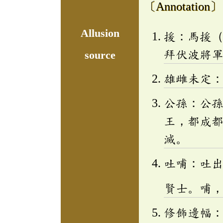
〔Annotation〕
Allusion
援：馬援
拜伏波將
source
雄雌未定
公孫：公
王，都成
滅。
吐哺：吐
賢士。哺
修飾邊幅