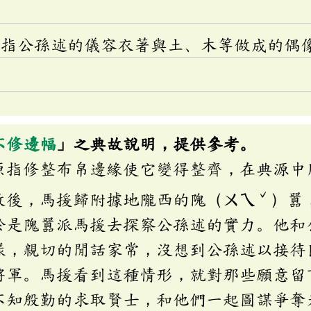
：指公孫述的儀容衣著與土、木等做成的偶
不修邊幅
」之典故說明，提供參考。
原指修整布帛邊緣使它變得整齊，在典源中
ˇ
敗後，馬援歸附據地隴西的隗（ㄨㄟ
）囂
於是隗囂派馬援去探察公孫述的實力。他和
樣，親切的閒話家常，沒想到公孫述以接待
將軍。馬援看到這種情形，就對那些願意留
不知殷勤的求取賢士，和他們一起圖謀爭奪