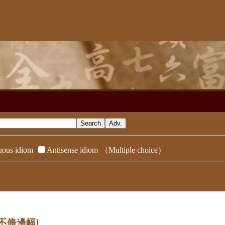
ous idiom
Antisense idiom
（Multiple choice）
[不脩邊幅]