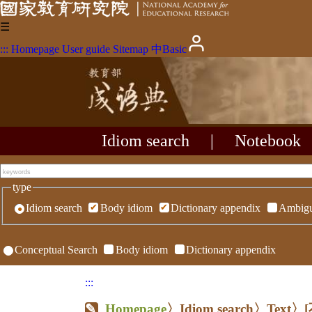
☰
:::
Homepage
User guide
Sitemap
中
Basic
Idiom search
|
Notebook
type
Idiom search
Body idiom
Dictionary appendix
Ambigu
Conceptual Search
Body idiom
Dictionary appendix
:::
Homepage
〉Idiom search〉Text〉