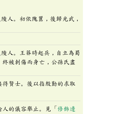
茂陵人。初依隗囂，後歸光武，
茂陵人。王莽時起兵，自立為蜀
。終被刺傷而身亡，公孫氏盡
接待賢士。後以指殷勤的求取
喻人的儀容舉止。見「
修飾邊