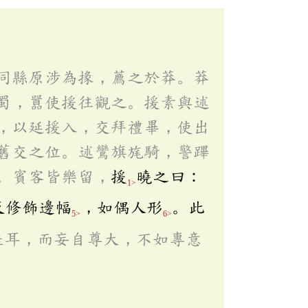
同縣原涉為掾，薦之於莽。莽
蜀，囂使援往觀之。援素與述
，以延援入，交拜禮畢，使出
舊交之位。述鸞旗旄騎，警蹕
。賓客皆樂留，
援
曉之曰：
1>
反修飾邊幅
，如偶人形
。此
5>
6>
蛙耳，而妄自尊大，不如專意