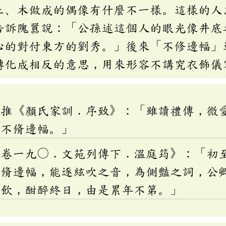
土、木做成的偶像有什麼不一樣。這樣的人
告訴隗囂說：「公孫述這個人的眼光像井底
心的對付東方的劉秀。」後來「不修邊幅」
轉化成相反的意思，用來形容不講究衣飾儀
之推《顏氏家訓．序致》：「雖讀禮傳，微
，不脩邊幅。」
．卷一九〇．文苑列傳下．溫庭筠》：「初
不脩邊幅，能逐絃吹之音，為側豔之詞，公
蒱飲，酣醉終日，由是累年不第。」