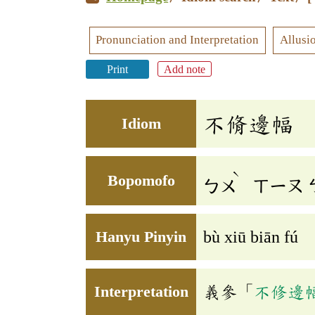
Pronunciation and Interpretation
Allusi
Print
Add note
不脩邊幅
Idiom
ˋ
Bopomofo
ㄅㄨ
ㄒㄧㄡ
Hanyu Pinyin
bù xiū biān fú
Interpretation
義參「
不修邊