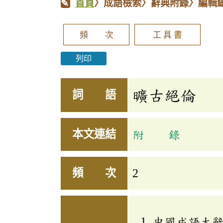
首頁
〉成語檢索〉辭典附錄〉編輯
頻 次
工 具 書
列印
曠古絕倫
詞 語
本文連結
附 錄
頻 次
2
中國成語大