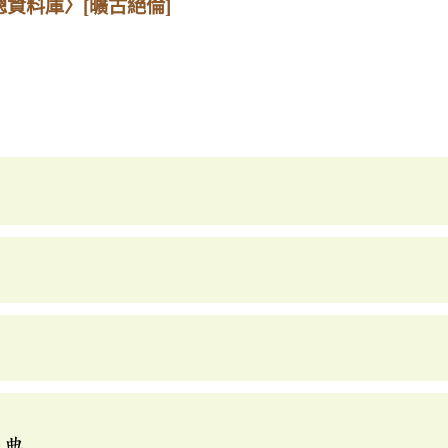
總資料庫〉
[曠古絕倫]
辭典