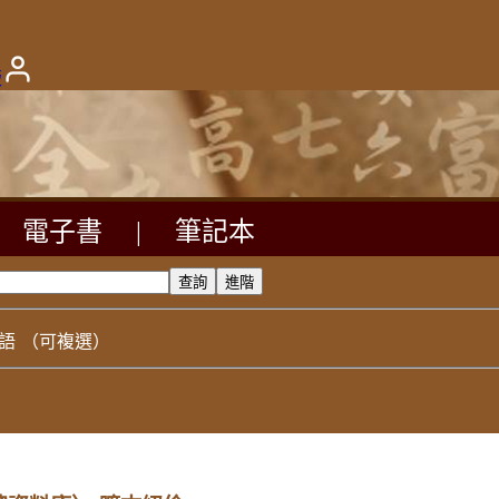
版
電子書
|
筆記本
語
（可複選）