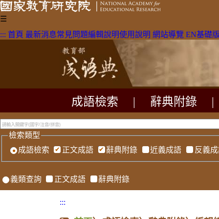
☰
:::
首頁
最新消息
常見問題
編輯說明
使用說明
網站導覽
EN
基礎
成語檢索
|
辭典附錄
|
檢索類型
成語檢索
正文成語
辭典附錄
近義成語
反義成
義類查詢
正文成語
辭典附錄
:::