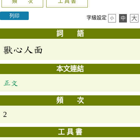
頻 次
工 具 書
列印
大
字級設定
中
小
詞 語
獸心人面
本文連結
正文
頻 次
2
工 具 書