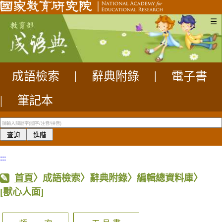
☰
成語檢索
|
辭典附錄
|
電子書
|
筆記本
:::
首頁
〉成語檢索〉辭典附錄〉編輯總資料庫〉
[獸心人面]