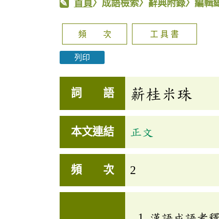
首頁
〉成語檢索〉辭典附錄〉編輯
頻 次
工 具 書
列印
薪桂米珠
詞 語
本文連結
正文
頻 次
2
漢語成語考