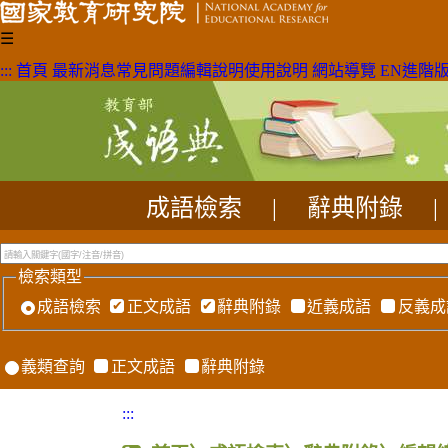
☰
:::
首頁
最新消息
常見問題
編輯說明
使用說明
網站導覽
EN
進階
成語檢索
|
辭典附錄
|
檢索類型
成語檢索
正文成語
辭典附錄
近義成語
反義成
義類查詢
正文成語
辭典附錄
:::