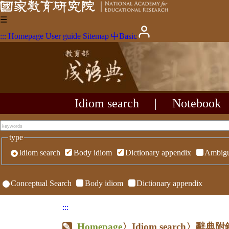
☰
:::
Homepage
User guide
Sitemap
中
Basic
Idiom search
|
Notebook
type
Idiom search
Body idiom
Dictionary appendix
Ambigu
Conceptual Search
Body idiom
Dictionary appendix
:::
Homepage
〉Idiom search〉