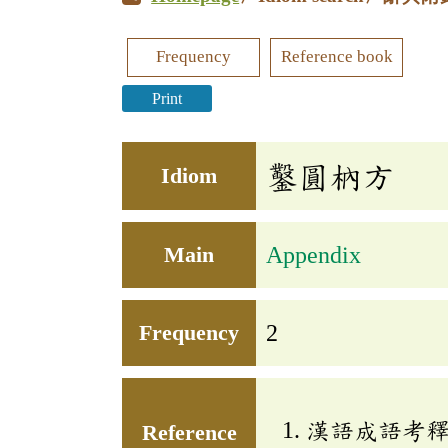
Frequency
Reference book
Print
鑿圓枘方
Idiom
Main
Appendix
Frequency
2
漢語成語考
Reference