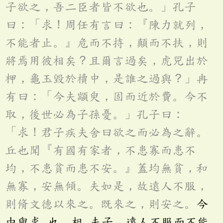
子欲之，吾二臣者皆不欲也。」孔子
曰：「求！周任有言曰：『陳力就列，
不能者止。』危而不持，顛而不扶，則
將焉用彼相矣？且爾言過矣，虎兕出於
柙，龜玉毀於櫝中，是誰之過與？」冉
有曰：「今夫顓臾，固而近於費。今不
取，後世必為子孫憂。」孔子曰：
「求！君子疾夫舍曰欲之而必為之辭。
丘也聞『有國有家者，不患寡而患不
均，不患貧而患不安。』蓋均無貧，和
無寡，安無傾。夫如是，故遠人不服，
則脩文德以來之。既來之，則安之。
今
由與求
也，相
夫子，遠人不服而不能