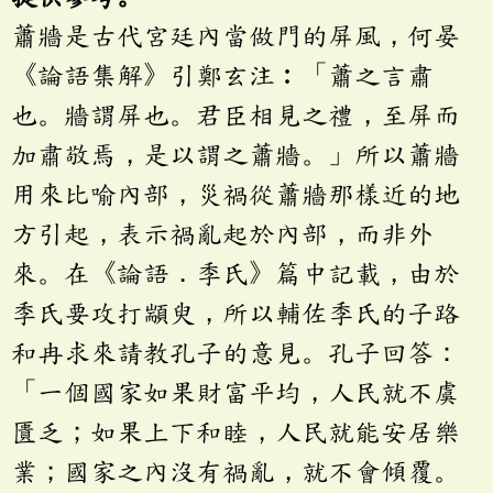
蕭牆是古代宮廷內當做門的屏風，何晏
《論語集解》引鄭玄注︰「蕭之言肅
也。牆謂屏也。君臣相見之禮，至屏而
加肅敬焉，是以謂之蕭牆。」所以蕭牆
用來比喻內部，災禍從蕭牆那樣近的地
方引起，表示禍亂起於內部，而非外
來。在《論語．季氏》篇中記載，由於
季氏要攻打顓臾，所以輔佐季氏的子路
和冉求來請教孔子的意見。孔子回答：
「一個國家如果財富平均，人民就不虞
匱乏；如果上下和睦，人民就能安居樂
業；國家之內沒有禍亂，就不會傾覆。