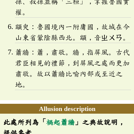
孫、叔孫並稱「三桓」，掌握魯國實
權。
顓臾：魯國境內一附庸國，故城在今
山東省蒙陰縣西北。顓，音
ㄓㄨㄢ
。
蕭牆：蕭，肅敬。牆，指屏風。古代
君臣相見的禮節，到屏風之處而更加
肅敬。故以蕭牆比喻內部或至近之
地。
Allusion description
此處所列為「
禍起蕭牆
」之典故說明，
提供參考。