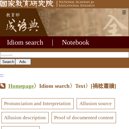
☰
Idiom search
|
Notebook
:::
Homepage
〉Idiom search〉Text〉
[禍稔蕭牆]
Pronunciation and Interpretation
Allusion source
Allusion description
Proof of documented content