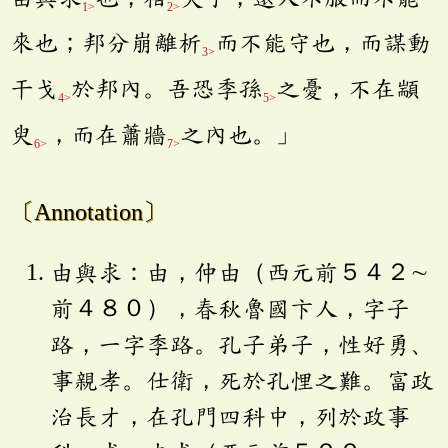
1>
2>
來也；邦分崩離析
而不能守也，而謀動
3>
干戈
於邦內。吾恐季孫
之憂，不在顓
4>
5>
臾
，而在蕭牆
之內也。」
6>
7>
〔Annotation〕
由與求：由，仲由（西元前５４２∼
前４８０），春秋魯國卞人，字子
路，一字季路。孔子弟子，性好勇、
事親孝。仕衛，死於孔悝之難。富政
治長才，在孔門四科中，列於政事