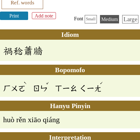
Ref. words
Print
Add note
Large
Font
Medium
Small
Idiom
禍稔蕭牆
Bopomofo
ˋ
ˇ
ˊ
ㄏㄨㄛ
ㄖㄣ
ㄒㄧㄠ
ㄑㄧㄤ
Hanyu Pinyin
huò rěn xiāo qiáng
Interpretation