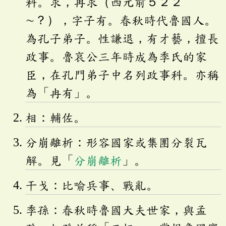
科。求，冉求（西元前５２２
∼？），字子有。春秋時代魯國人。
為孔子弟子。性謙退，有才藝，擅長
政事。魯哀公三年時成為季氏的家
臣，在孔門弟子中名列政事科。亦稱
為「冉有」。
相：輔佐。
分崩離析：形容國家或集團分裂瓦
解。見「
分崩離析
」。
干戈：比喻兵事、戰亂。
季孫：春秋時魯國大夫世家，與孟