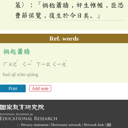
策〉：「禍稔蕭牆，奸生帷幄，臣恐
曹節侯覽，復生於今日矣。」
Ref. words
禍起蕭牆
ˋ
ˇ
ˊ
ㄏㄨㄛ
ㄑㄧ
ㄒㄧㄠ
ㄑㄧㄤ
huò qǐ xiāo qiáng
Print
Add note
✉
:::
Privacy statement
|
Dictionary network
|
Network link
|