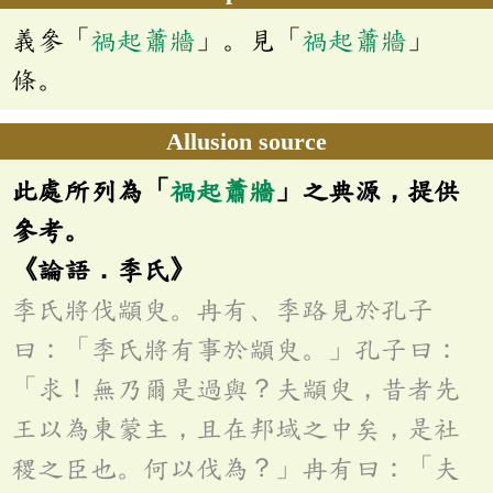
義參「
禍起蕭牆
」。見「
禍起蕭牆
」
條。
Allusion source
此處所列為「
禍起蕭牆
」之典源，提供
參考。
《論語．季氏》
季氏將伐顓臾。冉有、季路見於孔子
曰：「季氏將有事於顓臾。」孔子曰：
「求！無乃爾是過與？夫顓臾，昔者先
王以為東蒙主，且在邦域之中矣，是社
稷之臣也。何以伐為？」冉有曰：「夫