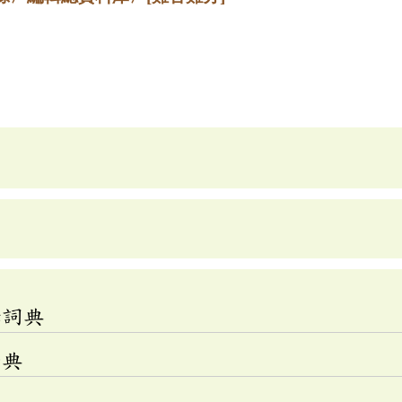
釋詞典
辭典