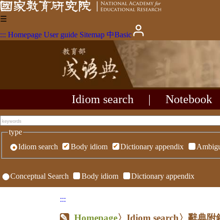
☰
:::
Homepage
User guide
Sitemap
中
Basic
Idiom search
|
Notebook
type
Idiom search
Body idiom
Dictionary appendix
Ambigu
Conceptual Search
Body idiom
Dictionary appendix
:::
Homepage
〉Idiom search〉