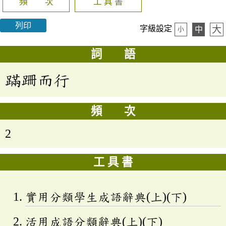
頻 次
工 具 書
列印
大
字級設定
中
小
詞 語
蹣跚而行
頻 次
2
工 具 書
實用分類學生成語辭典(上)(下)
活用成語分類辭典(上)(下)