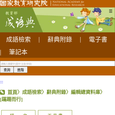
☰
成語檢索
|
辭典附錄
|
電子書
|
筆記本
:::
首頁
〉成語檢索〉辭典附錄〉編輯總資料庫〉
[蹣跚而行]