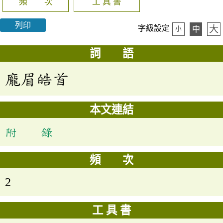
頻 次
工 具 書
列印
大
字級設定
中
小
詞 語
龐眉皓首
本文連結
附 錄
頻 次
2
工 具 書