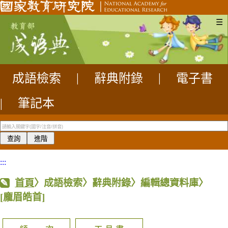
☰
成語檢索
|
辭典附錄
|
電子書
|
筆記本
:::
首頁
〉成語檢索〉辭典附錄〉編輯總資料庫〉
[龐眉皓首]