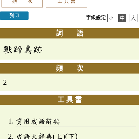
頻 次
工 具 書
列印
大
字級設定
中
小
詞 語
獸蹄鳥跡
頻 次
2
工 具 書
實用成語辭典
成語大辭典(上)(下)