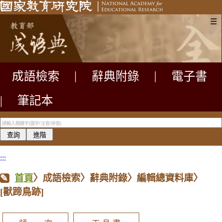
☰
成語檢索
|
辭典附錄
|
電子書
|
筆記本
:::
首頁
〉成語檢索〉辭典附錄〉編輯總資料庫〉
[獸蹄鳥跡]