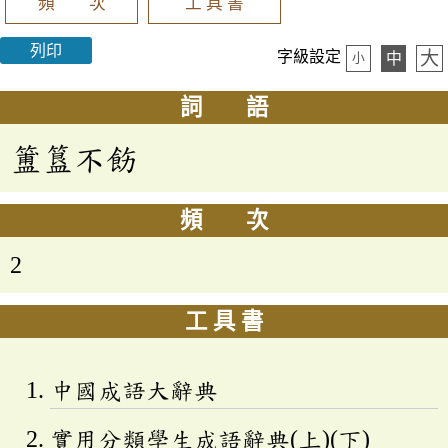
頻 次
工 具 書
列印
大
字級設定
中
小
詞 語
簠簋不飭
頻 次
2
工 具 書
中國成語大辭典
實用分類學生成語辭典(上)(下)