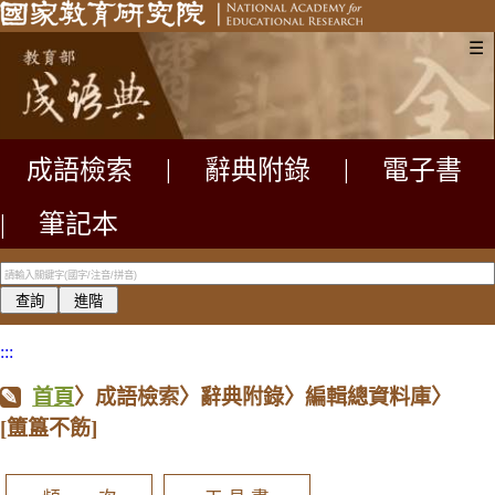
☰
成語檢索
|
辭典附錄
|
電子書
|
筆記本
:::
首頁
〉成語檢索〉辭典附錄〉編輯總資料庫〉
[簠簋不飭]