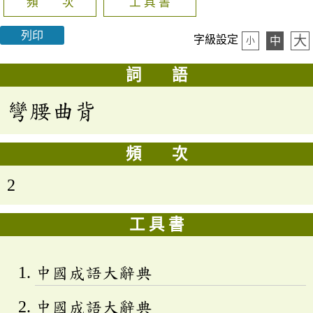
頻 次
工 具 書
列印
大
字級設定
中
小
詞 語
彎腰曲背
頻 次
2
工 具 書
中國成語大辭典
中國成語大辭典