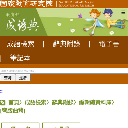
☰
成語檢索
|
辭典附錄
|
電子書
|
筆記本
:::
首頁
〉成語檢索〉辭典附錄〉編輯總資料庫〉
[彎腰曲背]