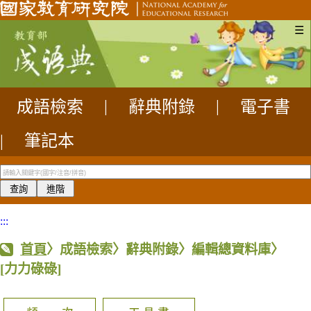
☰
成語檢索
|
辭典附錄
|
電子書
|
筆記本
:::
首頁
〉成語檢索〉辭典附錄〉編輯總資料庫〉
[力力碌碌]