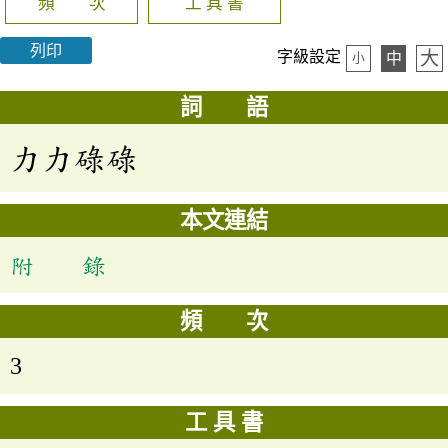
頻 次
工 具 書
列印
大
字級設定
中
小
詞 語
力力碌碌
本文連結
附 錄
頻 次
3
工 具 書