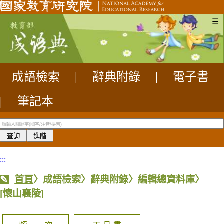
☰
成語檢索
|
辭典附錄
|
電子書
|
筆記本
:::
首頁
〉成語檢索〉辭典附錄〉編輯總資料庫〉
[懷山襄陵]