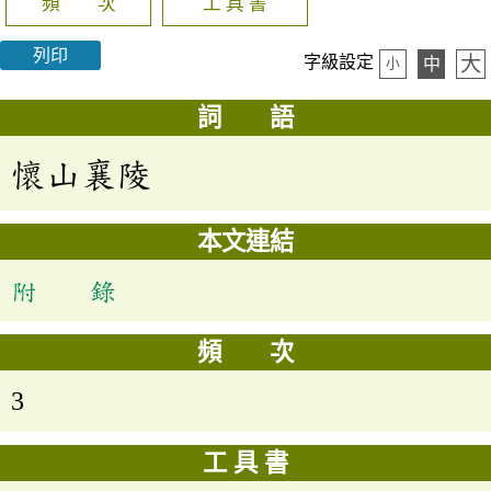
頻 次
工 具 書
列印
大
字級設定
中
小
詞 語
懷山襄陵
本文連結
附 錄
頻 次
3
工 具 書